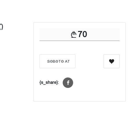
ი
70
SƏBƏTƏ AT
{s_share}: